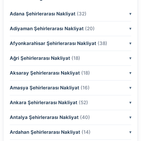
Adana Şehirlerarası Nakliyat
(32)
Adiyaman Şehirlerarası Nakliyat
(2)
(20)
(2)
Afyonkarahi̇sar Şehirlerarası Nakliyat
(2)
(38)
(2)
(2)
Ağri Şehirlerarası Nakliyat
(18)
(2)
(2)
(2)
(2)
Aksaray Şehirlerarası Nakliyat
(2)
(18)
(2)
(2)
(2)
(2)
Amasya Şehirlerarası Nakliyat
(2)
(16)
(2)
(2)
(2)
(2)
(2)
Ankara Şehirlerarası Nakliyat
(2)
(52)
(2)
(2)
(2)
(2)
(2)
(2)
Antalya Şehirlerarası Nakliyat
(2)
(40)
(2)
(2)
(2)
(2)
(2)
(2)
(2)
Ardahan Şehirlerarası Nakliyat
(2)
(14)