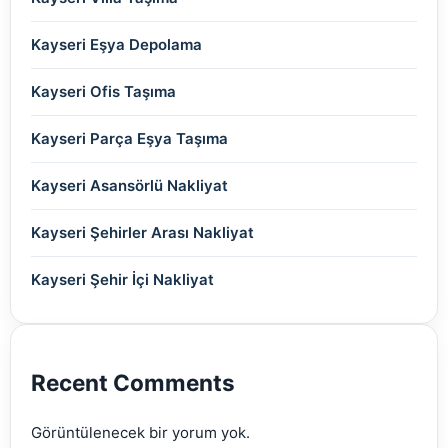
(2)
(2)
(2)
(2)
(2)
(2)
(2)
Kayseri Eşya Depolama
(2)
(2)
(2)
(2)
(2)
(2)
Kayseri Ofis Taşıma
(2)
(2)
(2)
(2)
(2)
Kayseri Parça Eşya Taşıma
(2)
(2)
(2)
(2)
(2)
Kayseri Asansörlü Nakliyat
(2)
(2)
(2)
(2)
(2)
Kayseri Şehirler Arası Nakliyat
(2)
(2)
(2)
(2)
Kayseri Şehir İçi Nakliyat
(2)
(2)
(2)
(2)
(2)
(2)
Recent Comments
(2)
Görüntülenecek bir yorum yok.