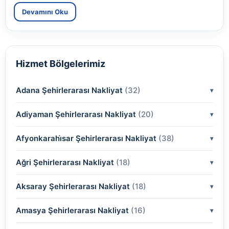
Devamını Oku
Hizmet Bölgelerimiz
Adana Şehirlerarası Nakliyat
(32)
Adiyaman Şehirlerarası Nakliyat
(2)
(20)
(2)
Afyonkarahi̇sar Şehirlerarası Nakliyat
(2)
(38)
(2)
(2)
Ağri Şehirlerarası Nakliyat
(18)
(2)
(2)
(2)
(2)
Aksaray Şehirlerarası Nakliyat
(2)
(18)
(2)
(2)
(2)
(2)
Amasya Şehirlerarası Nakliyat
(2)
(16)