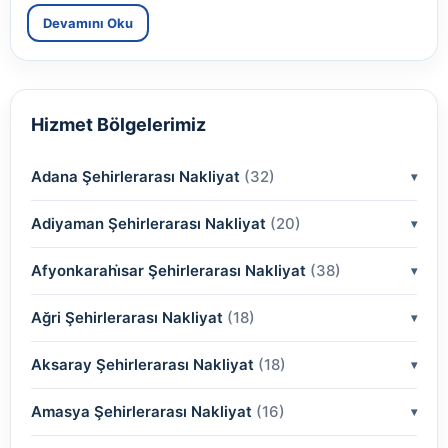
Devamını Oku
Hizmet Bölgelerimiz
Adana Şehirlerarası Nakliyat
(32)
Adiyaman Şehirlerarası Nakliyat
(2)
(20)
(2)
Afyonkarahi̇sar Şehirlerarası Nakliyat
(2)
(38)
(2)
(2)
Ağri Şehirlerarası Nakliyat
(18)
(2)
(2)
(2)
(2)
Aksaray Şehirlerarası Nakliyat
(2)
(18)
(2)
(2)
(2)
(2)
Amasya Şehirlerarası Nakliyat
(2)
(16)