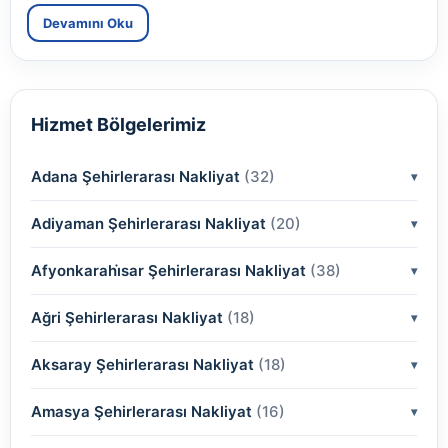
Devamını Oku
Hizmet Bölgelerimiz
Adana Şehirlerarası Nakliyat
(32)
Adiyaman Şehirlerarası Nakliyat
(2)
(20)
(2)
Afyonkarahi̇sar Şehirlerarası Nakliyat
(2)
(38)
(2)
(2)
Ağri Şehirlerarası Nakliyat
(18)
(2)
(2)
(2)
(2)
Aksaray Şehirlerarası Nakliyat
(2)
(18)
(2)
(2)
(2)
(2)
Amasya Şehirlerarası Nakliyat
(2)
(16)