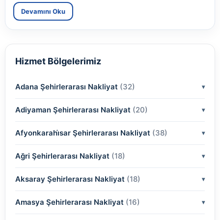
Devamını Oku
Hizmet Bölgelerimiz
Adana Şehirlerarası Nakliyat
(32)
Adiyaman Şehirlerarası Nakliyat
(2)
(20)
(2)
Afyonkarahi̇sar Şehirlerarası Nakliyat
(2)
(38)
(2)
(2)
Ağri Şehirlerarası Nakliyat
(18)
(2)
(2)
(2)
(2)
Aksaray Şehirlerarası Nakliyat
(2)
(18)
(2)
(2)
(2)
(2)
Amasya Şehirlerarası Nakliyat
(2)
(16)