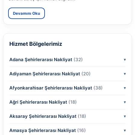
Devamını Oku
Hizmet Bölgelerimiz
Adana Şehirlerarası Nakliyat
(32)
Adiyaman Şehirlerarası Nakliyat
(2)
(20)
(2)
Afyonkarahi̇sar Şehirlerarası Nakliyat
(2)
(38)
(2)
(2)
Ağri Şehirlerarası Nakliyat
(18)
(2)
(2)
(2)
(2)
Aksaray Şehirlerarası Nakliyat
(2)
(18)
(2)
(2)
(2)
(2)
Amasya Şehirlerarası Nakliyat
(2)
(16)