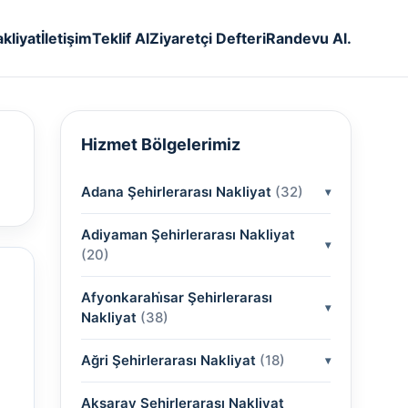
kliyat
İletişim
Teklif Al
Ziyaretçi Defteri
Randevu Al.
Hizmet Bölgelerimiz
Adana Şehirlerarası Nakliyat
(32)
Adiyaman Şehirlerarası Nakliyat
(2)
(20)
(2)
Afyonkarahi̇sar Şehirlerarası
(2)
Nakliyat
(38)
(2)
(2)
Ağri Şehirlerarası Nakliyat
(2)
(18)
(2)
(2)
(2)
(2)
Aksaray Şehirlerarası Nakliyat
(2)