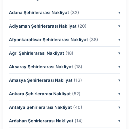
Adana Şehirlerarası Nakliyat
(32)
Adiyaman Şehirlerarası Nakliyat
(2)
(20)
(2)
Afyonkarahi̇sar Şehirlerarası Nakliyat
(2)
(38)
(2)
(2)
Ağri Şehirlerarası Nakliyat
(18)
(2)
(2)
(2)
(2)
Aksaray Şehirlerarası Nakliyat
(2)
(18)
(2)
(2)
(2)
(2)
Amasya Şehirlerarası Nakliyat
(2)
(16)
(2)
(2)
(2)
(2)
(2)
Ankara Şehirlerarası Nakliyat
(2)
(52)
(2)
(2)
(2)
(2)
(2)
(2)
Antalya Şehirlerarası Nakliyat
(2)
(40)
(2)
(2)
(2)
(2)
(2)
(2)
(2)
Ardahan Şehirlerarası Nakliyat
(2)
(14)