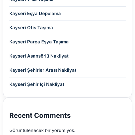
(2)
(2)
(2)
(2)
(2)
(2)
(2)
Kayseri Eşya Depolama
(2)
(2)
(2)
(2)
(2)
(2)
Kayseri Ofis Taşıma
(2)
(2)
(2)
(2)
(2)
Kayseri Parça Eşya Taşıma
(2)
(2)
(2)
(2)
(2)
Kayseri Asansörlü Nakliyat
(2)
(2)
(2)
(2)
(2)
Kayseri Şehirler Arası Nakliyat
(2)
(2)
(2)
(2)
Kayseri Şehir İçi Nakliyat
(2)
(2)
(2)
(2)
(2)
(2)
Recent Comments
(2)
Görüntülenecek bir yorum yok.