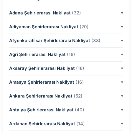
Adana Şehirlerarası Nakliyat
(32)
Adiyaman Şehirlerarası Nakliyat
(2)
(20)
(2)
Afyonkarahi̇sar Şehirlerarası Nakliyat
(2)
(38)
(2)
(2)
Ağri Şehirlerarası Nakliyat
(18)
(2)
(2)
(2)
(2)
Aksaray Şehirlerarası Nakliyat
(2)
(18)
(2)
(2)
(2)
(2)
Amasya Şehirlerarası Nakliyat
(2)
(16)
(2)
(2)
(2)
(2)
(2)
Ankara Şehirlerarası Nakliyat
(2)
(52)
(2)
(2)
(2)
(2)
(2)
(2)
Antalya Şehirlerarası Nakliyat
(2)
(40)
(2)
(2)
(2)
(2)
(2)
(2)
(2)
Ardahan Şehirlerarası Nakliyat
(2)
(14)