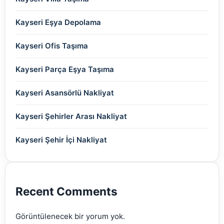
(2)
(2)
(2)
(2)
(2)
(2)
(2)
Kayseri Eşya Depolama
(2)
(2)
(2)
(2)
(2)
(2)
Kayseri Ofis Taşıma
(2)
(2)
(2)
(2)
(2)
Kayseri Parça Eşya Taşıma
(2)
(2)
(2)
(2)
(2)
Kayseri Asansörlü Nakliyat
(2)
(2)
(2)
(2)
(2)
Kayseri Şehirler Arası Nakliyat
(2)
(2)
(2)
(2)
Kayseri Şehir İçi Nakliyat
(2)
(2)
(2)
(2)
(2)
(2)
Recent Comments
(2)
Görüntülenecek bir yorum yok.