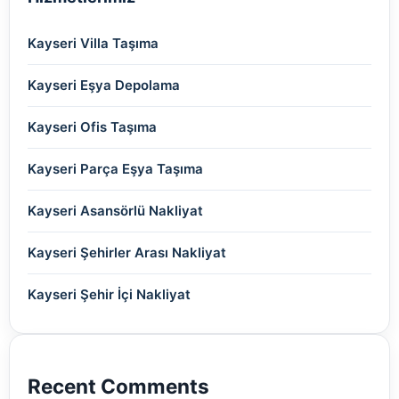
(2)
(2)
(2)
(2)
(2)
(2)
(2)
(2)
(2)
(2)
Kayseri Villa Taşıma
(2)
(2)
(2)
(2)
(2)
(2)
(2)
(2)
Kayseri Eşya Depolama
(2)
(2)
(2)
(2)
(2)
(2)
Kayseri Ofis Taşıma
(2)
(2)
(2)
(2)
(2)
Kayseri Parça Eşya Taşıma
(2)
(2)
(2)
(2)
(2)
Kayseri Asansörlü Nakliyat
(2)
(2)
(2)
(2)
(2)
Kayseri Şehirler Arası Nakliyat
(2)
(2)
(2)
(2)
Kayseri Şehir İçi Nakliyat
(2)
(2)
(2)
(2)
(2)
(2)
Recent Comments