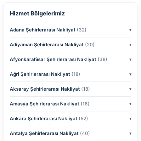
Hizmet Bölgelerimiz
Adana Şehirlerarası Nakliyat
(32)
Adiyaman Şehirlerarası Nakliyat
(2)
(20)
(2)
Afyonkarahi̇sar Şehirlerarası Nakliyat
(2)
(38)
(2)
(2)
Ağri Şehirlerarası Nakliyat
(18)
(2)
(2)
(2)
(2)
Aksaray Şehirlerarası Nakliyat
(2)
(18)
(2)
(2)
(2)
(2)
Amasya Şehirlerarası Nakliyat
(2)
(16)
(2)
(2)
(2)
(2)
(2)
Ankara Şehirlerarası Nakliyat
(2)
(52)
(2)
(2)
(2)
(2)
(2)
(2)
Antalya Şehirlerarası Nakliyat
(2)
(40)