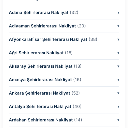
Adana Şehirlerarası Nakliyat
(32)
Adiyaman Şehirlerarası Nakliyat
(2)
(20)
(2)
Afyonkarahi̇sar Şehirlerarası Nakliyat
(2)
(38)
(2)
(2)
Ağri Şehirlerarası Nakliyat
(18)
(2)
(2)
(2)
(2)
Aksaray Şehirlerarası Nakliyat
(2)
(18)
(2)
(2)
(2)
(2)
Amasya Şehirlerarası Nakliyat
(2)
(16)
(2)
(2)
(2)
(2)
(2)
Ankara Şehirlerarası Nakliyat
(2)
(52)
(2)
(2)
(2)
(2)
(2)
(2)
Antalya Şehirlerarası Nakliyat
(2)
(40)
(2)
(2)
(2)
(2)
(2)
(2)
(2)
Ardahan Şehirlerarası Nakliyat
(2)
(14)