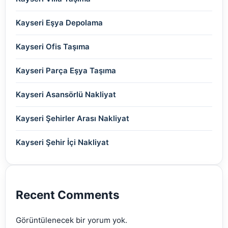
(2)
(2)
(2)
(2)
(2)
(2)
(2)
Kayseri Eşya Depolama
(2)
(2)
(2)
(2)
(2)
(2)
Kayseri Ofis Taşıma
(2)
(2)
(2)
(2)
(2)
Kayseri Parça Eşya Taşıma
(2)
(2)
(2)
(2)
(2)
Kayseri Asansörlü Nakliyat
(2)
(2)
(2)
(2)
(2)
Kayseri Şehirler Arası Nakliyat
(2)
(2)
(2)
(2)
Kayseri Şehir İçi Nakliyat
(2)
(2)
(2)
(2)
(2)
(2)
Recent Comments
(2)
Görüntülenecek bir yorum yok.