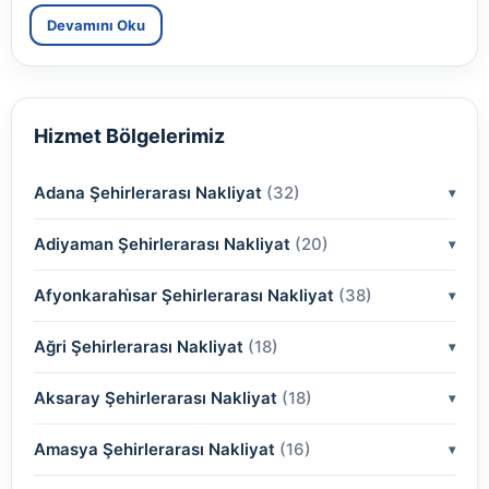
Devamını Oku
Hizmet Bölgelerimiz
Adana Şehirlerarası Nakliyat
(32)
Adiyaman Şehirlerarası Nakliyat
(2)
(20)
(2)
Afyonkarahi̇sar Şehirlerarası Nakliyat
(2)
(38)
(2)
(2)
Ağri Şehirlerarası Nakliyat
(18)
(2)
(2)
(2)
(2)
Aksaray Şehirlerarası Nakliyat
(2)
(18)
(2)
(2)
(2)
(2)
Amasya Şehirlerarası Nakliyat
(2)
(16)