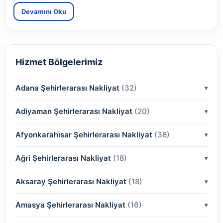
Devamını Oku
Hizmet Bölgelerimiz
Adana Şehirlerarası Nakliyat
(32)
Adiyaman Şehirlerarası Nakliyat
(2)
(20)
(2)
Afyonkarahi̇sar Şehirlerarası Nakliyat
(2)
(38)
(2)
(2)
Ağri Şehirlerarası Nakliyat
(18)
(2)
(2)
(2)
(2)
Aksaray Şehirlerarası Nakliyat
(2)
(18)
(2)
(2)
(2)
(2)
Amasya Şehirlerarası Nakliyat
(2)
(16)