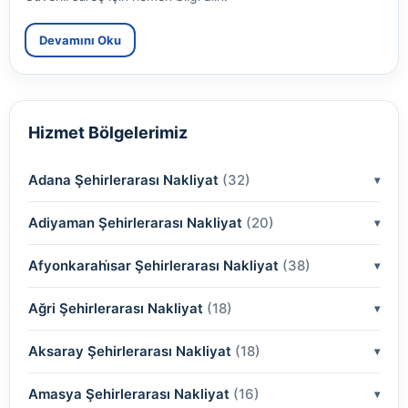
Devamını Oku
Hizmet Bölgelerimiz
Adana Şehirlerarası Nakliyat
(32)
Adiyaman Şehirlerarası Nakliyat
(2)
(20)
(2)
Afyonkarahi̇sar Şehirlerarası Nakliyat
(2)
(38)
(2)
(2)
Ağri Şehirlerarası Nakliyat
(18)
(2)
(2)
(2)
(2)
Aksaray Şehirlerarası Nakliyat
(2)
(18)
(2)
(2)
(2)
(2)
Amasya Şehirlerarası Nakliyat
(2)
(16)