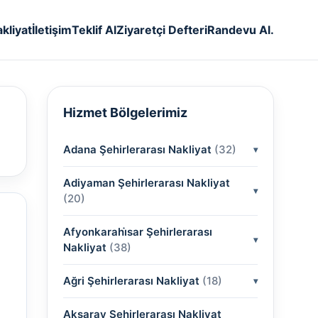
kliyat
İletişim
Teklif Al
Ziyaretçi Defteri
Randevu Al.
Hizmet Bölgelerimiz
Adana Şehirlerarası Nakliyat
(32)
Adiyaman Şehirlerarası Nakliyat
(2)
(20)
(2)
Afyonkarahi̇sar Şehirlerarası
(2)
Nakliyat
(38)
(2)
(2)
Ağri Şehirlerarası Nakliyat
(2)
(18)
(2)
(2)
(2)
(2)
Aksaray Şehirlerarası Nakliyat
(2)