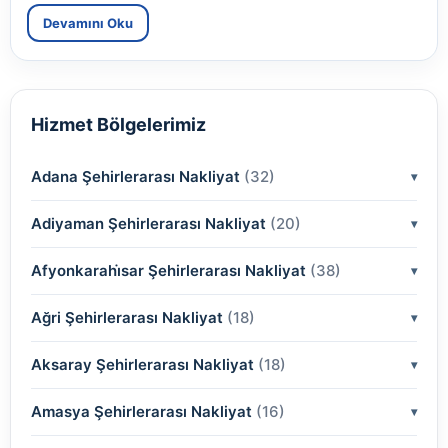
Devamını Oku
Hizmet Bölgelerimiz
Adana Şehirlerarası Nakliyat
(32)
Adiyaman Şehirlerarası Nakliyat
(2)
(20)
(2)
Afyonkarahi̇sar Şehirlerarası Nakliyat
(2)
(38)
(2)
(2)
Ağri Şehirlerarası Nakliyat
(18)
(2)
(2)
(2)
(2)
Aksaray Şehirlerarası Nakliyat
(2)
(18)
(2)
(2)
(2)
(2)
Amasya Şehirlerarası Nakliyat
(2)
(16)