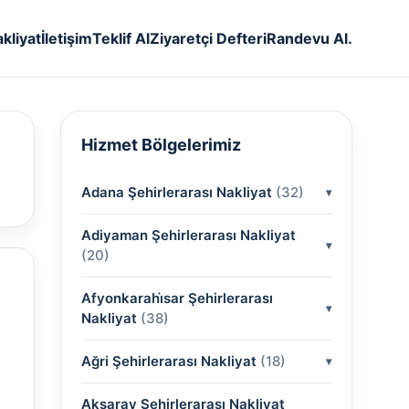
kliyat
İletişim
Teklif Al
Ziyaretçi Defteri
Randevu Al.
Hizmet Bölgelerimiz
Adana Şehirlerarası Nakliyat
(32)
Adiyaman Şehirlerarası Nakliyat
(2)
(20)
(2)
Afyonkarahi̇sar Şehirlerarası
(2)
Nakliyat
(38)
(2)
(2)
Ağri Şehirlerarası Nakliyat
(2)
(18)
(2)
(2)
(2)
(2)
Aksaray Şehirlerarası Nakliyat
(2)