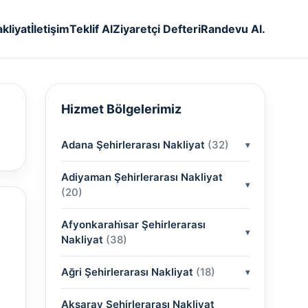
kliyat
İletişim
Teklif Al
Ziyaretçi Defteri
Randevu Al.
Hizmet Bölgelerimiz
Adana Şehirlerarası Nakliyat
(32)
Adiyaman Şehirlerarası Nakliyat
(2)
(20)
(2)
Afyonkarahi̇sar Şehirlerarası
(2)
Nakliyat
(38)
(2)
(2)
Ağri Şehirlerarası Nakliyat
(2)
(18)
(2)
(2)
(2)
(2)
Aksaray Şehirlerarası Nakliyat
(2)