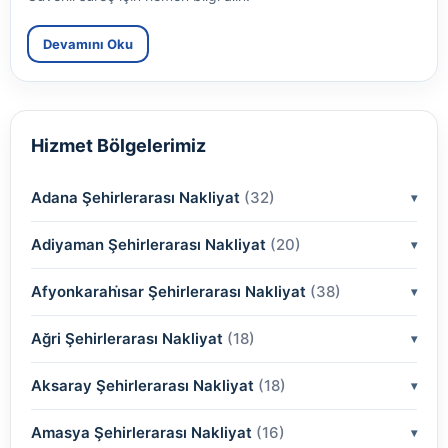
Devamını Oku
Hizmet Bölgelerimiz
Adana Şehirlerarası Nakliyat
(32)
Adiyaman Şehirlerarası Nakliyat
(2)
(20)
(2)
Afyonkarahi̇sar Şehirlerarası Nakliyat
(2)
(38)
(2)
(2)
Ağri Şehirlerarası Nakliyat
(18)
(2)
(2)
(2)
(2)
Aksaray Şehirlerarası Nakliyat
(2)
(18)
(2)
(2)
(2)
(2)
Amasya Şehirlerarası Nakliyat
(2)
(16)