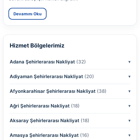
Devamını Oku
Hizmet Bölgelerimiz
Adana Şehirlerarası Nakliyat
(32)
Adiyaman Şehirlerarası Nakliyat
(2)
(20)
(2)
Afyonkarahi̇sar Şehirlerarası Nakliyat
(2)
(38)
(2)
(2)
Ağri Şehirlerarası Nakliyat
(18)
(2)
(2)
(2)
(2)
Aksaray Şehirlerarası Nakliyat
(2)
(18)
(2)
(2)
(2)
(2)
Amasya Şehirlerarası Nakliyat
(2)
(16)