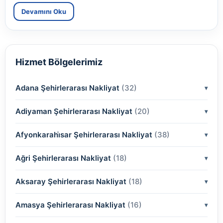
Devamını Oku
Hizmet Bölgelerimiz
Adana Şehirlerarası Nakliyat
(32)
Adiyaman Şehirlerarası Nakliyat
(2)
(20)
(2)
Afyonkarahi̇sar Şehirlerarası Nakliyat
(2)
(38)
(2)
(2)
Ağri Şehirlerarası Nakliyat
(18)
(2)
(2)
(2)
(2)
Aksaray Şehirlerarası Nakliyat
(2)
(18)
(2)
(2)
(2)
(2)
Amasya Şehirlerarası Nakliyat
(2)
(16)