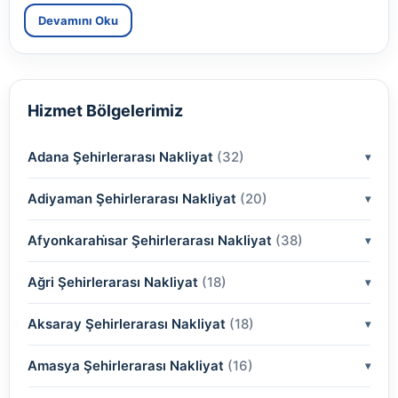
Devamını Oku
Hizmet Bölgelerimiz
Adana Şehirlerarası Nakliyat
(32)
Adiyaman Şehirlerarası Nakliyat
(2)
(20)
(2)
Afyonkarahi̇sar Şehirlerarası Nakliyat
(2)
(38)
(2)
(2)
Ağri Şehirlerarası Nakliyat
(18)
(2)
(2)
(2)
(2)
Aksaray Şehirlerarası Nakliyat
(2)
(18)
(2)
(2)
(2)
(2)
Amasya Şehirlerarası Nakliyat
(2)
(16)