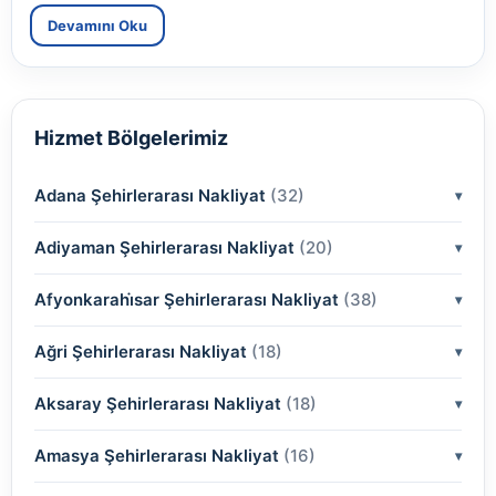
Devamını Oku
Hizmet Bölgelerimiz
Adana Şehirlerarası Nakliyat
(32)
Adiyaman Şehirlerarası Nakliyat
(2)
(20)
(2)
Afyonkarahi̇sar Şehirlerarası Nakliyat
(2)
(38)
(2)
(2)
Ağri Şehirlerarası Nakliyat
(18)
(2)
(2)
(2)
(2)
Aksaray Şehirlerarası Nakliyat
(2)
(18)
(2)
(2)
(2)
(2)
Amasya Şehirlerarası Nakliyat
(2)
(16)