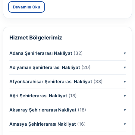
Devamını Oku
Hizmet Bölgelerimiz
Adana Şehirlerarası Nakliyat
(32)
Adiyaman Şehirlerarası Nakliyat
(2)
(20)
(2)
Afyonkarahi̇sar Şehirlerarası Nakliyat
(2)
(38)
(2)
(2)
Ağri Şehirlerarası Nakliyat
(18)
(2)
(2)
(2)
(2)
Aksaray Şehirlerarası Nakliyat
(2)
(18)
(2)
(2)
(2)
(2)
Amasya Şehirlerarası Nakliyat
(2)
(16)