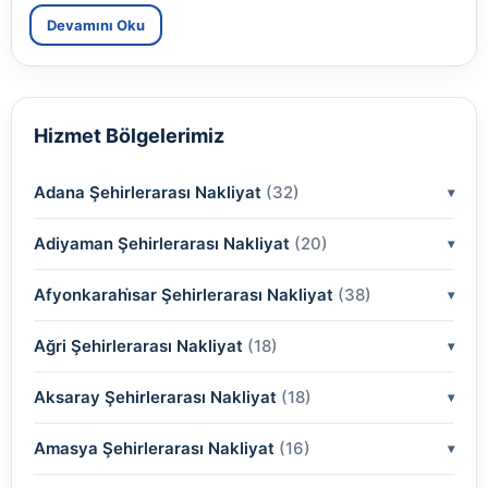
Devamını Oku
Hizmet Bölgelerimiz
Adana Şehirlerarası Nakliyat
(32)
Adiyaman Şehirlerarası Nakliyat
(2)
(20)
(2)
Afyonkarahi̇sar Şehirlerarası Nakliyat
(2)
(38)
(2)
(2)
Ağri Şehirlerarası Nakliyat
(18)
(2)
(2)
(2)
(2)
Aksaray Şehirlerarası Nakliyat
(2)
(18)
(2)
(2)
(2)
(2)
Amasya Şehirlerarası Nakliyat
(2)
(16)