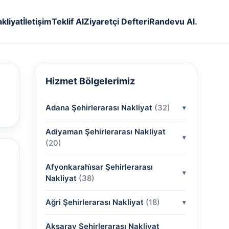
kliyat
İletişim
Teklif Al
Ziyaretçi Defteri
Randevu Al.
Hizmet Bölgelerimiz
Adana Şehirlerarası Nakliyat
(32)
Adiyaman Şehirlerarası Nakliyat
(2)
(20)
(2)
Afyonkarahi̇sar Şehirlerarası
(2)
Nakliyat
(38)
(2)
(2)
Ağri Şehirlerarası Nakliyat
(2)
(18)
(2)
(2)
(2)
(2)
Aksaray Şehirlerarası Nakliyat
(2)