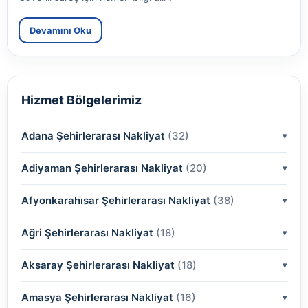
Devamını Oku
Hizmet Bölgelerimiz
Adana Şehirlerarası Nakliyat
(32)
Adiyaman Şehirlerarası Nakliyat
(2)
(20)
(2)
Afyonkarahi̇sar Şehirlerarası Nakliyat
(2)
(38)
(2)
(2)
Ağri Şehirlerarası Nakliyat
(18)
(2)
(2)
(2)
(2)
Aksaray Şehirlerarası Nakliyat
(2)
(18)
(2)
(2)
(2)
(2)
Amasya Şehirlerarası Nakliyat
(2)
(16)