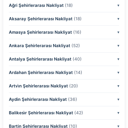
(2)
(2)
Ağri Şehirlerarası Nakliyat
(18)
(2)
(2)
(2)
(2)
Aksaray Şehirlerarası Nakliyat
(2)
(18)
(2)
(2)
(2)
(2)
Amasya Şehirlerarası Nakliyat
(2)
(16)
(2)
(2)
(2)
(2)
(2)
Ankara Şehirlerarası Nakliyat
(2)
(52)
(2)
(2)
(2)
(2)
(2)
(2)
Antalya Şehirlerarası Nakliyat
(2)
(40)
(2)
(2)
(2)
(2)
(2)
(2)
(2)
Ardahan Şehirlerarası Nakliyat
(2)
(14)
(2)
(2)
(2)
(2)
(2)
(2)
(2)
(2)
Artvi̇n Şehirlerarası Nakliyat
(2)
(20)
(2)
(2)
(2)
(2)
(2)
(2)
(2)
(2)
(2)
Aydin Şehirlerarası Nakliyat
(2)
(36)
(2)
(2)
(2)
(2)
(2)
(2)
(2)
(2)
(2)
Balikesi̇r Şehirlerarası Nakliyat
(2)
(42)
(2)
(2)
(2)
(2)
(2)
(2)
(2)
(2)
(2)
Bartin Şehirlerarası Nakliyat
(2)
(10)