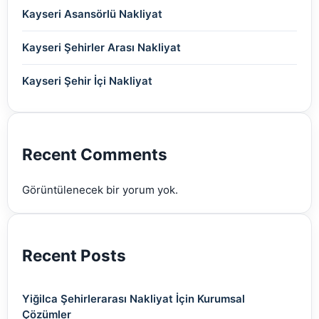
(2)
(2)
Kayseri Asansörlü Nakliyat
(2)
(2)
(2)
(2)
(2)
Kayseri Şehirler Arası Nakliyat
(2)
(2)
(2)
(2)
Kayseri Şehir İçi Nakliyat
(2)
(2)
(2)
(2)
(2)
(2)
Recent Comments
(2)
Görüntülenecek bir yorum yok.
(2)
Recent Posts
Yiğilca Şehirlerarası Nakliyat İçin Kurumsal
Çözümler