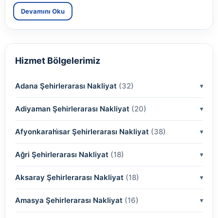
Devamını Oku
Hizmet Bölgelerimiz
Adana Şehirlerarası Nakliyat
(32)
Adiyaman Şehirlerarası Nakliyat
(2)
(20)
(2)
Afyonkarahi̇sar Şehirlerarası Nakliyat
(2)
(38)
(2)
(2)
Ağri Şehirlerarası Nakliyat
(18)
(2)
(2)
(2)
(2)
Aksaray Şehirlerarası Nakliyat
(2)
(18)
(2)
(2)
(2)
(2)
Amasya Şehirlerarası Nakliyat
(2)
(16)