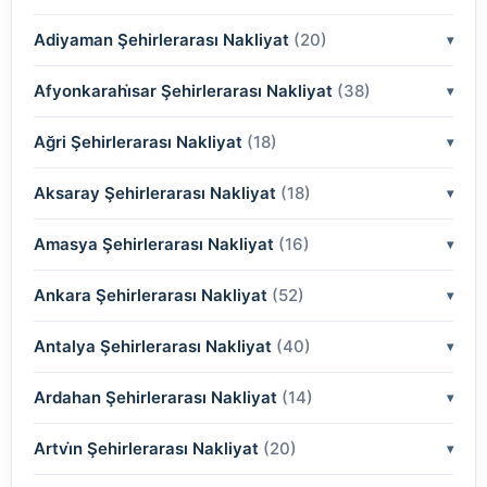
Adiyaman Şehirlerarası Nakliyat
(2)
(20)
(2)
Afyonkarahi̇sar Şehirlerarası Nakliyat
(2)
(38)
(2)
(2)
Ağri Şehirlerarası Nakliyat
(18)
(2)
(2)
(2)
(2)
Aksaray Şehirlerarası Nakliyat
(2)
(18)
(2)
(2)
(2)
(2)
Amasya Şehirlerarası Nakliyat
(2)
(16)
(2)
(2)
(2)
(2)
(2)
Ankara Şehirlerarası Nakliyat
(2)
(52)
(2)
(2)
(2)
(2)
(2)
(2)
Antalya Şehirlerarası Nakliyat
(2)
(40)
(2)
(2)
(2)
(2)
(2)
(2)
(2)
Ardahan Şehirlerarası Nakliyat
(2)
(14)
(2)
(2)
(2)
(2)
(2)
(2)
(2)
(2)
Artvi̇n Şehirlerarası Nakliyat
(2)
(20)