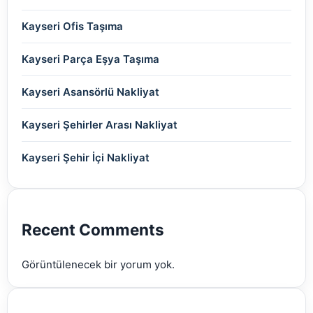
(2)
(2)
Kayseri Ofis Taşıma
(2)
(2)
(2)
(2)
(2)
Kayseri Parça Eşya Taşıma
(2)
(2)
(2)
(2)
(2)
Kayseri Asansörlü Nakliyat
(2)
(2)
(2)
(2)
(2)
Kayseri Şehirler Arası Nakliyat
(2)
(2)
(2)
(2)
Kayseri Şehir İçi Nakliyat
(2)
(2)
(2)
(2)
(2)
(2)
Recent Comments
(2)
Görüntülenecek bir yorum yok.
(2)