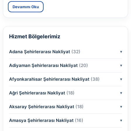
Devamını Oku
Hizmet Bölgelerimiz
Adana Şehirlerarası Nakliyat
(32)
Adiyaman Şehirlerarası Nakliyat
(2)
(20)
(2)
Afyonkarahi̇sar Şehirlerarası Nakliyat
(2)
(38)
(2)
(2)
Ağri Şehirlerarası Nakliyat
(18)
(2)
(2)
(2)
(2)
Aksaray Şehirlerarası Nakliyat
(2)
(18)
(2)
(2)
(2)
(2)
Amasya Şehirlerarası Nakliyat
(2)
(16)