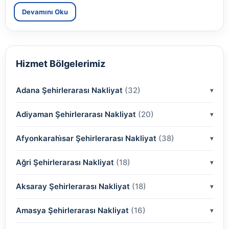
Devamını Oku
Hizmet Bölgelerimiz
Adana Şehirlerarası Nakliyat
(32)
Adiyaman Şehirlerarası Nakliyat
(2)
(20)
(2)
Afyonkarahi̇sar Şehirlerarası Nakliyat
(2)
(38)
(2)
(2)
Ağri Şehirlerarası Nakliyat
(18)
(2)
(2)
(2)
(2)
Aksaray Şehirlerarası Nakliyat
(2)
(18)
(2)
(2)
(2)
(2)
Amasya Şehirlerarası Nakliyat
(2)
(16)