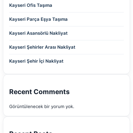
(2)
(2)
Kayseri Ofis Taşıma
(2)
(2)
(2)
(2)
(2)
Kayseri Parça Eşya Taşıma
(2)
(2)
(2)
(2)
(2)
Kayseri Asansörlü Nakliyat
(2)
(2)
(2)
(2)
(2)
Kayseri Şehirler Arası Nakliyat
(2)
(2)
(2)
(2)
Kayseri Şehir İçi Nakliyat
(2)
(2)
(2)
(2)
(2)
(2)
Recent Comments
(2)
Görüntülenecek bir yorum yok.
(2)