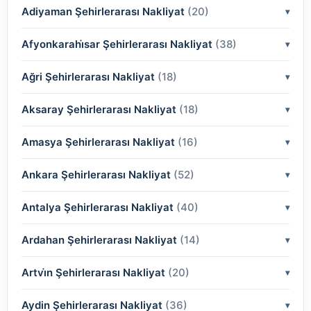
Adiyaman Şehirlerarası Nakliyat
(2)
(20)
(2)
Afyonkarahi̇sar Şehirlerarası Nakliyat
(2)
(38)
(2)
(2)
Ağri Şehirlerarası Nakliyat
(18)
(2)
(2)
(2)
(2)
Aksaray Şehirlerarası Nakliyat
(2)
(18)
(2)
(2)
(2)
(2)
Amasya Şehirlerarası Nakliyat
(2)
(16)
(2)
(2)
(2)
(2)
(2)
Ankara Şehirlerarası Nakliyat
(2)
(52)
(2)
(2)
(2)
(2)
(2)
(2)
Antalya Şehirlerarası Nakliyat
(2)
(40)
(2)
(2)
(2)
(2)
(2)
(2)
(2)
Ardahan Şehirlerarası Nakliyat
(2)
(14)
(2)
(2)
(2)
(2)
(2)
(2)
(2)
(2)
Artvi̇n Şehirlerarası Nakliyat
(2)
(20)
(2)
(2)
(2)
(2)
(2)
(2)
(2)
(2)
(2)
Aydin Şehirlerarası Nakliyat
(2)
(36)