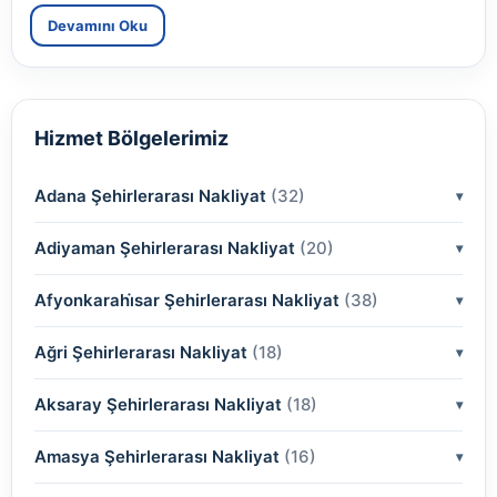
Devamını Oku
Hizmet Bölgelerimiz
Adana Şehirlerarası Nakliyat
(32)
Adiyaman Şehirlerarası Nakliyat
(2)
(20)
(2)
Afyonkarahi̇sar Şehirlerarası Nakliyat
(2)
(38)
(2)
(2)
Ağri Şehirlerarası Nakliyat
(18)
(2)
(2)
(2)
(2)
Aksaray Şehirlerarası Nakliyat
(2)
(18)
(2)
(2)
(2)
(2)
Amasya Şehirlerarası Nakliyat
(2)
(16)