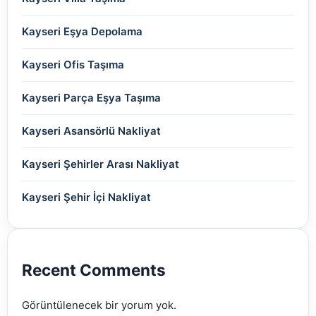
(2)
(2)
(2)
(2)
(2)
(2)
(2)
Kayseri Eşya Depolama
(2)
(2)
(2)
(2)
(2)
(2)
Kayseri Ofis Taşıma
(2)
(2)
(2)
(2)
(2)
Kayseri Parça Eşya Taşıma
(2)
(2)
(2)
(2)
(2)
Kayseri Asansörlü Nakliyat
(2)
(2)
(2)
(2)
(2)
Kayseri Şehirler Arası Nakliyat
(2)
(2)
(2)
(2)
Kayseri Şehir İçi Nakliyat
(2)
(2)
(2)
(2)
(2)
(2)
Recent Comments
(2)
Görüntülenecek bir yorum yok.