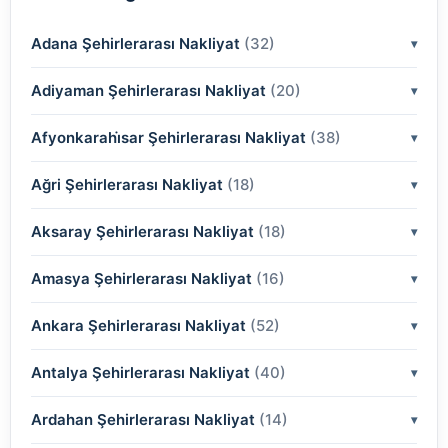
Adana Şehirlerarası Nakliyat
(32)
Adiyaman Şehirlerarası Nakliyat
(2)
(20)
(2)
Afyonkarahi̇sar Şehirlerarası Nakliyat
(2)
(38)
(2)
(2)
Ağri Şehirlerarası Nakliyat
(18)
(2)
(2)
(2)
(2)
Aksaray Şehirlerarası Nakliyat
(2)
(18)
(2)
(2)
(2)
(2)
Amasya Şehirlerarası Nakliyat
(2)
(16)
(2)
(2)
(2)
(2)
(2)
Ankara Şehirlerarası Nakliyat
(2)
(52)
(2)
(2)
(2)
(2)
(2)
(2)
Antalya Şehirlerarası Nakliyat
(2)
(40)
(2)
(2)
(2)
(2)
(2)
(2)
(2)
Ardahan Şehirlerarası Nakliyat
(2)
(14)