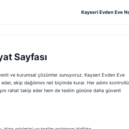
Kayseri Evden Eve Na
yat Sayfası
güvenli ve kurumsal çözümler sunuyoruz. Kayseri Evden Eve
eder, ekip dağılımını net biçimde kurar. Her adımı kontrollü
kışını rahat takip eder hem de teslim gününe daha güvenli
 bina erişimini ve teslim noktasını birlikte