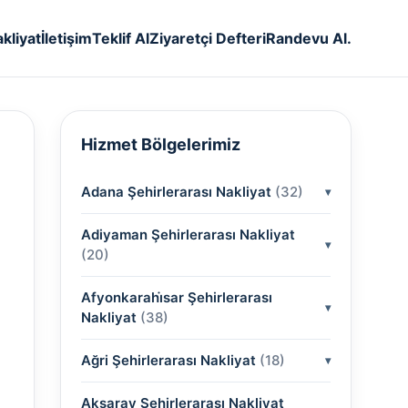
kliyat
İletişim
Teklif Al
Ziyaretçi Defteri
Randevu Al.
Hizmet Bölgelerimiz
Adana Şehirlerarası Nakliyat
(32)
Adiyaman Şehirlerarası Nakliyat
(2)
(20)
(2)
Afyonkarahi̇sar Şehirlerarası
(2)
Nakliyat
(38)
(2)
(2)
Ağri Şehirlerarası Nakliyat
(2)
(18)
(2)
(2)
(2)
(2)
Aksaray Şehirlerarası Nakliyat
(2)