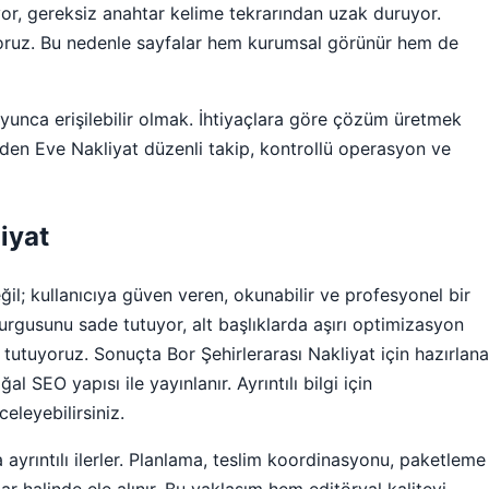
yor, gereksiz anahtar kelime tekrarından uzak duruyor.
uyoruz. Bu nedenle sayfalar hem kurumsal görünür hem de
oyunca erişilebilir olmak. İhtiyaçlara göre çözüm üretmek
vden Eve Nakliyat düzenli takip, kontrollü operasyon ve
iyat
l; kullanıcıya güven veren, okunabilir ve profesyonel bir
kurgusunu sade tutuyor, alt başlıklarda aşırı optimizasyon
tutuyoruz. Sonuçta Bor Şehirlerarası Nakliyat için hazırlan
 SEO yapısı ile yayınlanır. Ayrıntılı bilgi için
eleyebilirsiniz.
ayrıntılı ilerler. Planlama, teslim koordinasyonu, paketleme
lar halinde ele alınır. Bu yaklaşım hem editöryal kaliteyi