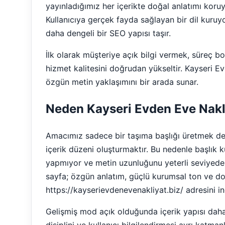
yayınladığımız her içerikte doğal anlatımı koru
Kullanıcıya gerçek fayda sağlayan bir dil kur
daha dengeli bir SEO yapısı taşır.
İlk olarak müşteriye açık bilgi vermek, süreç b
hizmet kalitesini doğrudan yükseltir. Kayseri E
özgün metin yaklaşımını bir arada sunar.
Neden Kayseri Evden Eve Nakl
Amacımız sadece bir taşıma başlığı üretmek deği
içerik düzeni oluşturmaktır. Bu nedenle başlık 
yapmıyor ve metin uzunluğunu yeterli seviyede 
sayfa; özgün anlatım, güçlü kurumsal ton ve doğal
https://kayserievdenevenakliyat.biz/ adresini inc
Gelişmiş mod açık olduğunda içerik yapısı daha 
disiplini ve kullanıcı bilgilendirmesi ayrı katman