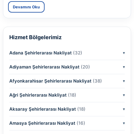
Devamını Oku
Hizmet Bölgelerimiz
Adana Şehirlerarası Nakliyat
(32)
Adiyaman Şehirlerarası Nakliyat
(2)
(20)
(2)
Afyonkarahi̇sar Şehirlerarası Nakliyat
(2)
(38)
(2)
(2)
Ağri Şehirlerarası Nakliyat
(18)
(2)
(2)
(2)
(2)
Aksaray Şehirlerarası Nakliyat
(2)
(18)
(2)
(2)
(2)
(2)
Amasya Şehirlerarası Nakliyat
(2)
(16)